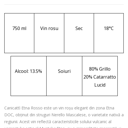
prețuri:
210.00 lei
până
la
750 ml
Vin rosu
Sec
18°C
491.00 lei
80% Grillo
Alcool: 13.5%
Soiuri
20% Catarratto
Lucid
Canicattì Etna Rosso este un vin roșu elegant din zona Etna
DOC, obținut din struguri Nerello Mascalese, o varietate nativă a
regiunii. Acest vin reflectă caracteristicile solului vulcanic al