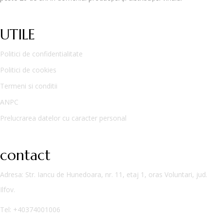
UTILE
Politici de confidentialitate
Politici de cookies
Termeni si conditii
ANPC
Prelucrarea datelor cu caracter personal
contact
Adresa
: Str. Iancu de Hunedoara, nr. 11, etaj 1, oras Voluntari, jud.
Ilfov.
Tel:
+40374001006