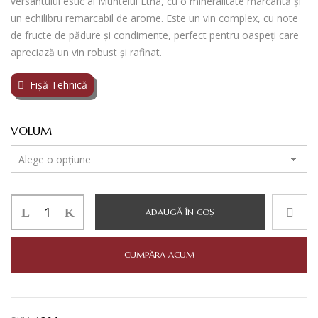
versantului estic al Muntelui Etna, cu o mineralitate marcantă și
un echilibru remarcabil de arome. Este un vin complex, cu note
de fructe de pădure și condimente, perfect pentru oaspeți care
apreciază un vin robust și rafinat.
Fișă Tehnică
VOLUM
Cantitate
ADAUGĂ ÎN COȘ
CANICATTI
ETNA
ROSSO
CUMPĂRA ACUM
0.75L/
1.5L