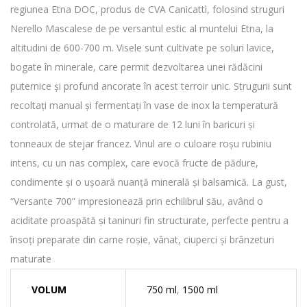
regiunea Etna DOC, produs de CVA Canicattì, folosind struguri
Nerello Mascalese de pe versantul estic al muntelui Etna, la
altitudini de 600-700 m. Visele sunt cultivate pe soluri lavice,
bogate în minerale, care permit dezvoltarea unei rădăcini
puternice și profund ancorate în acest terroir unic. Strugurii sunt
recoltați manual și fermentați în vase de inox la temperatură
controlată, urmat de o maturare de 12 luni în baricuri și
tonneaux de stejar francez. Vinul are o culoare roșu rubiniu
intens, cu un nas complex, care evocă fructe de pădure,
condimente și o ușoară nuanță minerală și balsamică. La gust,
“Versante 700” impresionează prin echilibrul său, având o
aciditate proaspătă și taninuri fin structurate, perfecte pentru a
însoți preparate din carne roșie, vânat, ciuperci și brânzeturi
maturate
VOLUM
750 ml
,
1500 ml