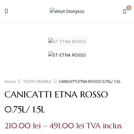
0
Acasa
TOATE VINURILE
CANICATTI ETNA ROSSO 0.75L/ 1.5L
CANICATTI ETNA ROSSO
0.75L/ 1.5L
Interval
210.00
lei
–
491.00
lei
TVA inclus
de