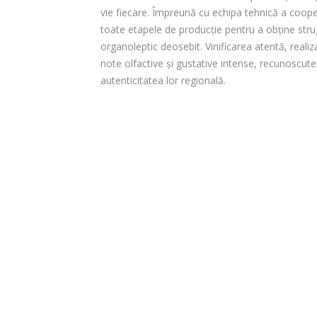
vie fiecare. Împreună cu echipa tehnică a cooper
toate etapele de producție pentru a obține strug
organoleptic deosebit. Vinificarea atentă, realiza
note olfactive și gustative intense, recunoscut
autenticitatea lor regională.