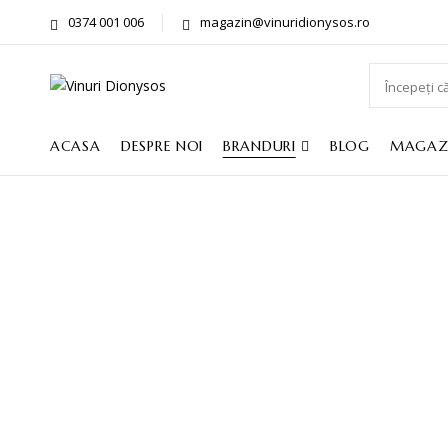
0374 001 006
magazin@vinuridionysos.ro
ACASA
DESPRE NOI
BRANDURI
BLOG
MAGAZ