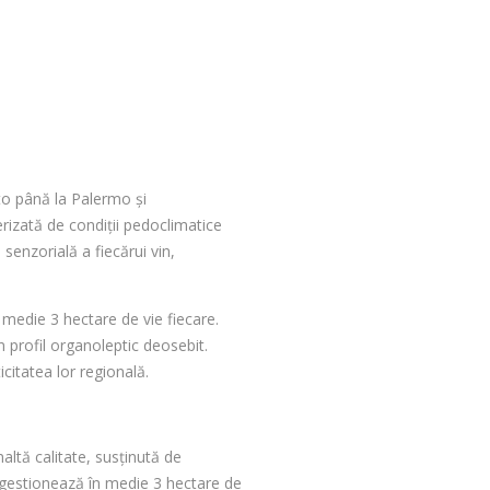
ento până la Palermo și
erizată de condiții pedoclimatice
senzorială a fiecărui vin,
n medie 3 hectare de vie fiecare.
 profil organoleptic deosebit.
icitatea lor regională.
altă calitate, susținută de
e gestionează în medie 3 hectare de