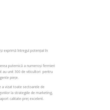
și exprimă întregul potențial în
ingerea puternică a numeroși fermieri
nt au unit 300 de viticultori pentru
igente piețe.
re a vizat toate sectoarele de
riilor la strategiile de marketing,
aport calitate-preț excelent.