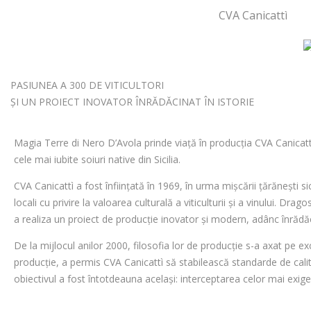
CVA Canicattì
PASIUNEA A 300 DE VITICULTORI
ȘI UN PROIECT INOVATOR ÎNRĂDĂCINAT ÎN ISTORIE
Magia Terre di Nero D’Avola prinde viață în producția CVA Canicattì, 
cele mai iubite soiuri native din Sicilia.
CVA Canicattì a fost înființată în 1969, în urma mișcării țărănești s
locali cu privire la valoarea culturală a viticulturii și a vinului. D
a realiza un proiect de producție inovator și modern, adânc înrădăci
De la mijlocul anilor 2000, filosofia lor de producție s-a axat pe ex
producție, a permis CVA Canicattì să stabilească standarde de calita
obiectivul a fost întotdeauna același: interceptarea celor mai exigen