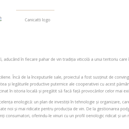
aducând în fiecare pahar de vin tradiția viticolă a unui teritoriu care î
iciliene. Încă de la începuturile sale, proiectul a fost susținut de conv
ragostea și legăturile productive puternice ale cooperativei cu acest pămâ
nat în istoria locală și pregătit să facă față provocărilor celor mai ex
celența enologică: un plan de investiții în tehnologie și organizare, ca
te noi și mai ridicate pentru producția de vin. De la gestionarea podgo
ți consumatori, oferindu-le vinuri cu un profil oenologic ridicat și un r