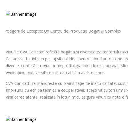
Podgorii de Excepție: Un Centru de Producție Bogat și Complex
Vinurile CVA Canicattì reflectă bogăția și diversitatea teritoriului s
Caltanissetta, într-un peisaj viticol ideal pentru soiuri autohtone 
diverse, conferă strugurilor un profil organoleptic excepțional. Mic
evidențiind biodiversitatea remarcabilă a acestei zone.
CVA Canicattì se mândrește cu o vinificație de înaltă calitate, susț
Împreună cu echipa tehnică a cooperativei, acești viticultori urmăr
Vinificarea atentă, realizată în loturi mici, asigură vinuri cu note 