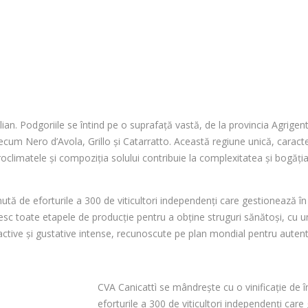
icilian. Podgoriile se întind pe o suprafață vastă, de la provincia Agrig
precum Nero d’Avola, Grillo și Catarratto. Această regiune unică, caract
roclimatele și compoziția solului contribuie la complexitatea și bogăția 
inută de eforturile a 300 de viticultori independenți care gestionează î
esc toate etapele de producție pentru a obține struguri sănătoși, cu un
olfactive și gustative intense, recunoscute pe plan mondial pentru autent
CVA Canicattì se mândrește cu o vinificație de în
eforturile a 300 de viticultori independenți car