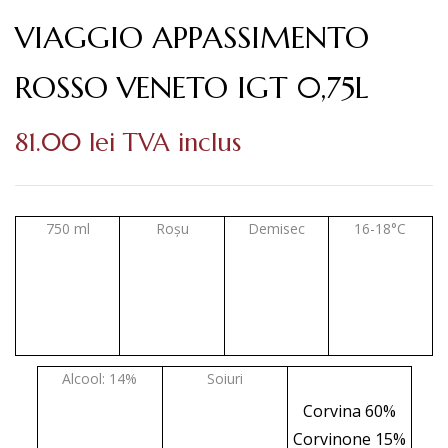
VIAGGIO APPASSIMENTO
ROSSO VENETO IGT 0,75L
81.00
lei
TVA inclus
750 ml
Roșu
Demisec
16-18°C
Alcool: 14%
Soiuri
Corvina 60%
Corvinone 15%