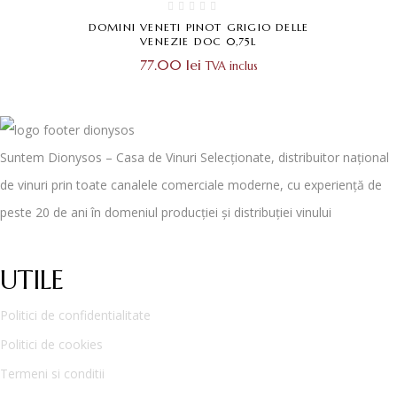
DOMINI VENETI PINOT GRIGIO DELLE
VENEZIE DOC 0,75L
77.00
lei
TVA inclus
Suntem Dionysos – Casa de Vinuri Selecționate, distribuitor național
de vinuri prin toate canalele comerciale moderne, cu experiență de
peste 20 de ani în domeniul producției și distribuției vinului
UTILE
Politici de confidentialitate
Politici de cookies
Termeni si conditii