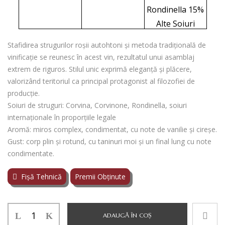
Rondinella 15%
Alte Soiuri
Stafidirea strugurilor roșii autohtoni și metoda tradițională de
vinificație se reunesc în acest vin, rezultatul unui asamblaj
extrem de riguros. Stilul unic exprimă eleganță și plăcere,
valorizând teritoriul ca principal protagonist al filozofiei de
producție.
Soiuri de struguri: Corvina, Corvinone, Rondinella, soiuri
internaționale în proporțiile legale
Aromă: miros complex, condimentat, cu note de vanilie și cireșe.
Gust: corp plin și rotund, cu taninuri moi și un final lung cu note
condimentate.
Fișă Tehnică
Premii Obținute
Cantitate
ADAUGĂ ÎN COȘ
CANTINA