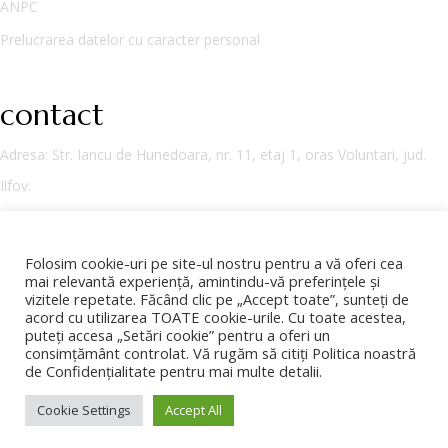
ANPC
Prelucrarea datelor cu caracter personal
contact
Adresa
: Str. Iancu de Hunedoara, nr. 11, etaj 1, oras Voluntari, jud.
Ilfov.
Tel:
+40374001006
Folosim cookie-uri pe site-ul nostru pentru a vă oferi cea
Email:
office@vinuridionysos.ro
mai relevantă experiență, amintindu-vă preferințele și
vizitele repetate. Făcând clic pe „Accept toate”, sunteți de
acord cu utilizarea TOATE cookie-urile. Cu toate acestea,
puteți accesa „Setări cookie” pentru a oferi un
consimțământ controlat. Vă rugăm să citiți Politica noastră
Copyright © 2026 Vinuri Dionysos
de Confidențialitate pentru mai multe detalii.
Cookie Settings
Accept All