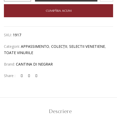
DI
NEGRAR
CUMPĂRA ACUM
IL
VIAGGIO
APPASSIMENTO
SKU:
1917
ROSSO
VENETO
Categorii:
APPASSIMENTO
,
COLECȚII
,
SELECTII VENETIENE
,
IGT
TOATE VINURILE
0,75L
Brand:
CANTINA DI NEGRAR
Share :
Descriere