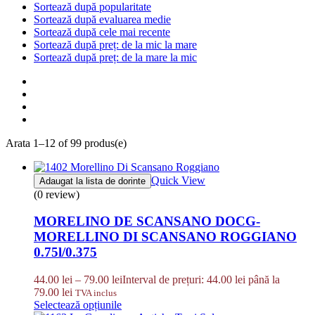
Sortează după popularitate
Sortează după evaluarea medie
Sortează după cele mai recente
Sortează după preț: de la mic la mare
Sortează după preț: de la mare la mic
Arata 1–12 of 99 produs(e)
Quick View
Adaugat la lista de dorinte
(0 review)
MORELINO DE SCANSANO DOCG-
MORELLINO DI SCANSANO ROGGIANO
0.75l/0.375
44.00
lei
–
79.00
lei
Interval de prețuri: 44.00 lei până la
79.00 lei
TVA inclus
Selectează opțiunile