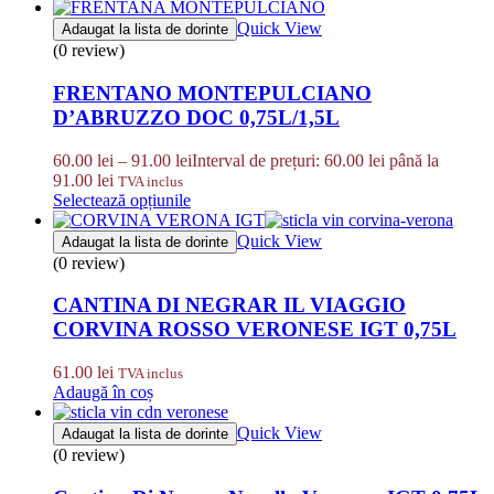
Quick View
Adaugat la lista de dorinte
(0 review)
FRENTANO MONTEPULCIANO
D’ABRUZZO DOC 0,75L/1,5L
60.00
lei
–
91.00
lei
Interval de prețuri: 60.00 lei până la
91.00 lei
TVA inclus
Selectează opțiunile
Quick View
Adaugat la lista de dorinte
(0 review)
CANTINA DI NEGRAR IL VIAGGIO
CORVINA ROSSO VERONESE IGT 0,75L
61.00
lei
TVA inclus
Adaugă în coș
Quick View
Adaugat la lista de dorinte
(0 review)