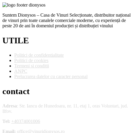
Suntem Dionysos – Casa de Vinuri Selecționate, distribuitor național
de vinuri prin toate canalele comerciale moderne, cu experiență de
peste 20 de ani în domeniul producției și distribuției vinului
UTILE
Politici de confidentialitate
Politici de cookies
Termeni si conditii
ANPC
Prelucrarea datelor cu caracter personal
contact
Adresa
: Str. Iancu de Hunedoara, nr. 11, etaj 1, oras Voluntari, jud.
Ilfov.
Tel:
+40374001006
Email:
office@vinuridionysos.ro