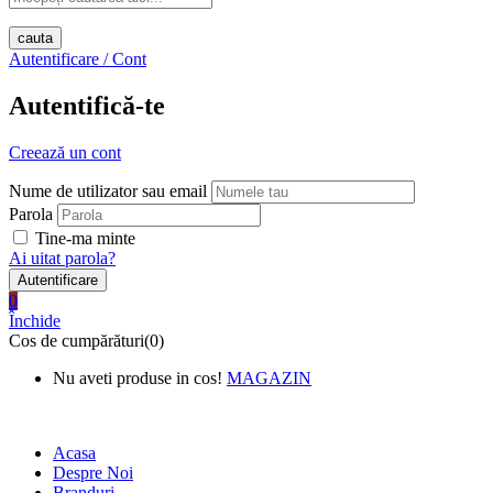
cauta
Autentificare / Cont
Autentifică-te
Creează un cont
Nume de utilizator sau email
Parola
Tine-ma minte
Ai uitat parola?
0
Închide
Cos de cumpărături(0)
Nu aveti produse in cos!
MAGAZIN
New Text 1 Shipping on All
Orders Over $75
Acasa
Despre Noi
Branduri