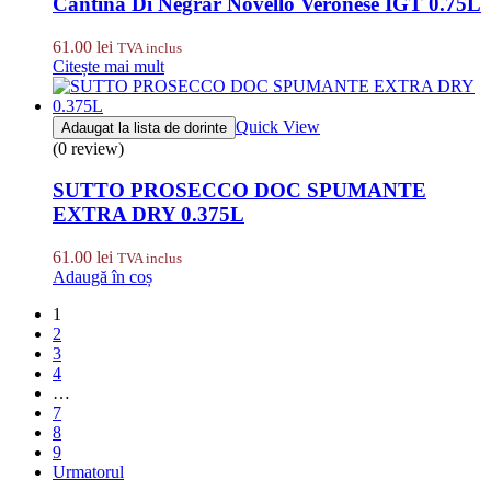
Cantina Di Negrar Novello Veronese IGT 0.75L
61.00
lei
TVA inclus
Citește mai mult
Quick View
Adaugat la lista de dorinte
(0 review)
SUTTO PROSECCO DOC SPUMANTE
EXTRA DRY 0.375L
61.00
lei
TVA inclus
Adaugă în coș
1
2
3
4
…
7
8
9
Urmatorul