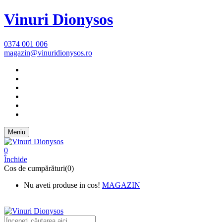
Vinuri Dionysos
0374 001 006
magazin@vinuridionysos.ro
Meniu
0
Închide
Cos de cumpărături(0)
Nu aveti produse in cos!
MAGAZIN
New Text 1 Shipping on All
Orders Over $75