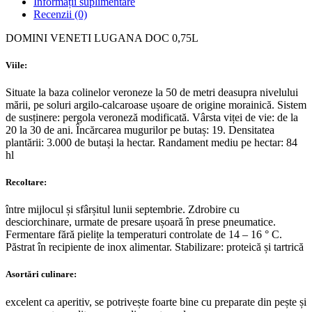
Informații suplimentare
Recenzii (0)
DOMINI VENETI LUGANA DOC 0,75L
Viile:
Situate la baza colinelor veroneze la 50 de metri deasupra nivelului
mării, pe soluri argilo-calcaroase ușoare de origine morainică. Sistem
de susținere: pergola veroneză modificată. Vârsta viței de vie: de la
20 la 30 de ani. Încărcarea mugurilor pe butaș: 19. Densitatea
plantării: 3.000 de butași la hectar. Randament mediu pe hectar: 84
hl
Recoltare:
între mijlocul și sfârșitul lunii septembrie. Zdrobire cu
desciorchinare, urmate de presare ușoară în prese pneumatice.
Fermentare fără pielițe la temperaturi controlate de 14 – 16 ° C.
Păstrat în recipiente de inox alimentar. Stabilizare: proteică și tartrică
Asortări culinare:
excelent ca aperitiv, se potrivește foarte bine cu preparate din pește și