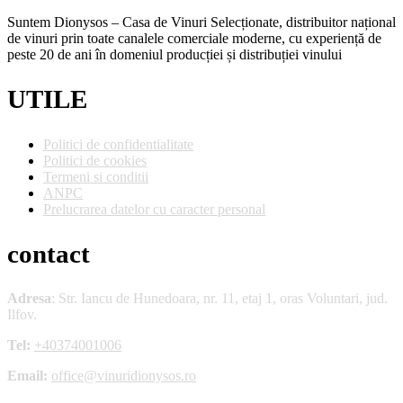
Suntem Dionysos – Casa de Vinuri Selecționate, distribuitor național
de vinuri prin toate canalele comerciale moderne, cu experiență de
peste 20 de ani în domeniul producției și distribuției vinului
UTILE
Politici de confidentialitate
Politici de cookies
Termeni si conditii
ANPC
Prelucrarea datelor cu caracter personal
contact
Adresa
: Str. Iancu de Hunedoara, nr. 11, etaj 1, oras Voluntari, jud.
Ilfov.
Tel:
+40374001006
Email:
office@vinuridionysos.ro