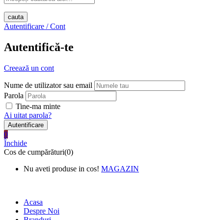
cauta
Autentificare / Cont
Autentifică-te
Creează un cont
Nume de utilizator sau email
Parola
Tine-ma minte
Ai uitat parola?
0
Închide
Cos de cumpărături(0)
Nu aveti produse in cos!
MAGAZIN
New Text 1 Shipping on All
Orders Over $75
Acasa
Despre Noi
Branduri