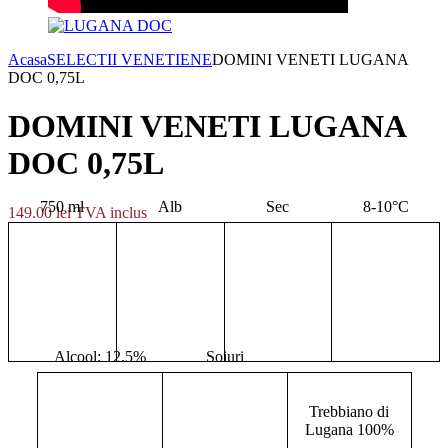
Acasa
SELECTII VENETIENE
DOMINI VENETI LUGANA
DOC 0,75L
DOMINI VENETI LUGANA
DOC 0,75L
750 ml
Alb
Sec
8-10°C
149.00
lei
TVA inclus
Alcool: 12.5%
Soiuri
Trebbiano di
Lugana 100%