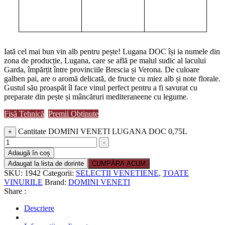
Iată cel mai bun vin alb pentru pește! Lugana DOC își ia numele din
zona de producție, Lugana, care se află pe malul sudic al lacului
Garda, împărțit între provinciile Brescia și Verona. De culoare
galben pai, are o aromă delicată, de fructe cu miez alb și note florale.
Gustul său proaspăt îl face vinul perfect pentru a fi savurat cu
preparate din pește și mâncăruri mediteraneene cu legume.
Fișă Tehnică
Premii Obținute
Cantitate DOMINI VENETI LUGANA DOC 0,75L
+
-
Adaugă în coș
Adaugat la lista de dorinte
CUMPĂRA ACUM
SKU:
1942
Categorii:
SELECTII VENETIENE
,
TOATE
VINURILE
Brand:
DOMINI VENETI
Share :
Descriere