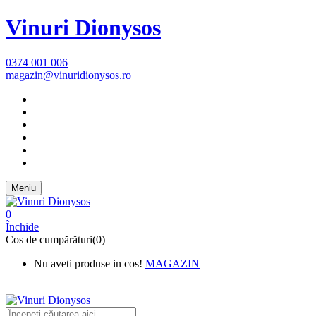
Vinuri Dionysos
0374 001 006
magazin@vinuridionysos.ro
Meniu
0
Închide
Cos de cumpărături(0)
Nu aveti produse in cos!
MAGAZIN
New Text 1 Shipping on All
Orders Over $75