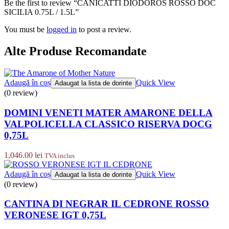
Be the first to review “CANICATTI DIODOROS ROSSO DOC
SICILIA 0.75L / 1.5L”
You must be
logged in
to post a review.
Alte Produse Recomandate
Adaugă în coș
Quick View
Adaugat la lista de dorinte
(0 review)
DOMINI VENETI MATER AMARONE DELLA
VALPOLICELLA CLASSICO RISERVA DOCG
0,75L
1,046.00
lei
TVA inclus
Adaugă în coș
Quick View
Adaugat la lista de dorinte
(0 review)
CANTINA DI NEGRAR IL CEDRONE ROSSO
VERONESE IGT 0,75L