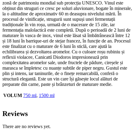
zonă de patrimoniu mondial sub protecția UNESCO. Vinul este
obținut din struguri ce cresc pe soluri aluvionare, bogate în minerale,
la o altitudine de aproximativ 60 m deasupra nivelului mării. În
procesul de vinificație, strugurii sunt supuși unei fermentații
tradiționale în vin roșu, urmată de o macerare de 15 zile, iar
fermentația malolactică este completă. După o perioadă de 2 luni de
maturare în vasca de inox, vinul este lăsat să îmbătrânească între 12
și 18 luni în barrique-uri de stejar francez, în funcție de an. Procesul
este finalizat cu o maturare de 6 luni în sticlă, care ajută la
echilibrarea și dezvoltarea aromelor. Cu o culoare roșu rubiniu și
reflexii violacee, Canicattì Diodoros impresionează prin
complexitatea aromelor sale, unde fructele de pădure, cireșele și
marasca se împletesc cu nuanțe subtile de piper negru. Gustul este
plin și intens, iar taninurile, de o finețe remarcabilă, conferă o
structură elegantă. Este un vin care își găsește locul alături de
preparate din carne, paste și brânzeturi de maturare medie.
VOLUM
750 ml
,
1500 ml
Reviews
There are no reviews yet.