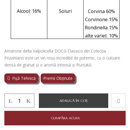
Alcool: 16%
Soiuri
Corvina 60%
Corvinone 15%
Rondinella 15%
alte variet. 10%
Amarone della Valpolicella DOCG Classico din Colecția
Pruviniano este un vin roșu incredibil de puternic, cu o culoare
densă de granat și o aromă intensă și fructată.
Fișă Tehnică
Premii Obținute
Cantitate
ADAUGĂ ÎN COȘ
DOMINI
VENETI
PRUVINIANO
CUMPĂRA ACUM
AMARONE