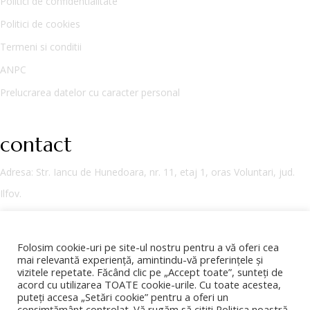
Politici de confidentialitate
Politici de cookies
Termeni si conditii
ANPC
Prelucrarea datelor cu caracter personal
contact
Adresa
: Str. Iancu de Hunedoara, nr. 11, etaj 1, oras Voluntari, jud.
Ilfov.
Tel:
+40374001006
Folosim cookie-uri pe site-ul nostru pentru a vă oferi cea
Email:
office@vinuridionysos.ro
mai relevantă experiență, amintindu-vă preferințele și
vizitele repetate. Făcând clic pe „Accept toate”, sunteți de
acord cu utilizarea TOATE cookie-urile. Cu toate acestea,
puteți accesa „Setări cookie” pentru a oferi un
consimțământ controlat. Vă rugăm să citiți Politica noastră
Copyright © 2026 Vinuri Dionysos