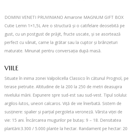
DOMINI VENETI PRUVINIANO Amarone MAGNUM GIFT BOX
Cutie Lemn 1×1,5L Are o structură și o catifelare deosebită pe
gust, cu un postgust de prăjit, fructe uscate, și se asortează
perfect cu vânat, carne la grătar sau la cuptor și brânzeturi
maturate. Minunat pentru conversația după masă.
VIILE
Situate în inima zonei Valpolicella Classico în cătunul Prognol, pe
terase pietruite. Altitudine de la 200 la 250 de metri deasupra
nivelului mării. Expunere spre sud-est sau sud-vest. Tipul solului:
argilos-lutos, uneori calcaros. Viță de vie înierbată. Sistem de
susținere: spalier și parțial pergoleta veroneză. Vârsta viței de
vie: 15 ani. Încărcarea mugurilor pe butaș: 9 – 18. Densitatea
plantării:3.300 / 5.000 plante la hectar. Randament pe hectar: 20