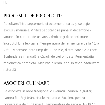
hl.
PROCESUL DE PRODUCȚIE
Recoltare: între septembrie și octombrie, cules și selecție
exclusiv manuale. Vinificație : Stafidire până în decembrie /
ianuarie în camera de uscare. Zdrobire și dezciorchinare la
începutul lunii februarie. Temperatura de fermentare de la 12 la
23°C. Macerare lentă timp de 30 de zile, dintre care 12 la rece.
Scufundarea manuală a căciulii de trei ori pe zi. Fermentația
malolactică completă. Maturat în lemn, apoi în sticle. Stabilizare
naturală
ASOCIERI CULINARE
Se asociază în mod tradițional cu vânatul, carnea la grătar,
carnea fiartă și brânzeturile maturate. Excelent pentru
conversația de după masă. Temperatura de servire: 16-18 °C.