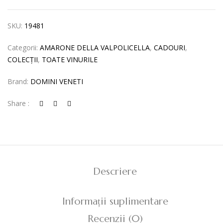
DELLA
VALPOLICELLA
SKU:
19481
DOCG
CLASSICO
Categorii:
AMARONE DELLA VALPOLICELLA
,
CADOURI
,
MAGNUM,
COLECȚII
,
TOATE VINURILE
CUTIE
LEMN
Brand:
DOMINI VENETI
1X1,5
L
Share :
Descriere
Informații suplimentare
Recenzii (0)