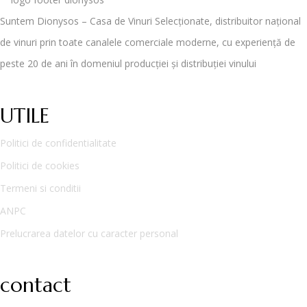
Suntem Dionysos – Casa de Vinuri Selecționate, distribuitor național
de vinuri prin toate canalele comerciale moderne, cu experiență de
peste 20 de ani în domeniul producției și distribuției vinului
UTILE
Politici de confidentialitate
Politici de cookies
Termeni si conditii
ANPC
Prelucrarea datelor cu caracter personal
contact