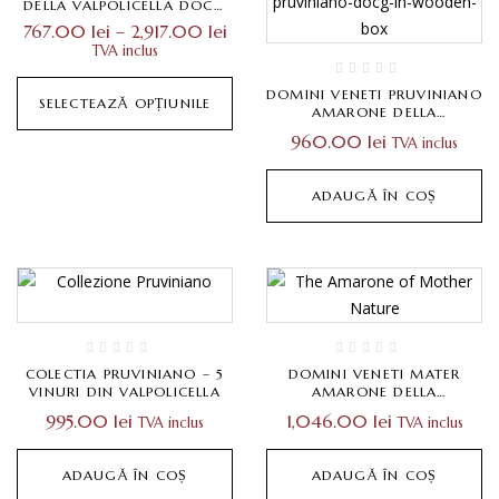
DELLA VALPOLICELLA DOCG
CLASSICO-5L, CUTIE LEMN 1X
Interval
767.00
lei
–
2,917.00
lei
1.5L, 3L, 5L
de
TVA inclus
prețuri:
767.00 lei
DOMINI VENETI PRUVINIANO
până
SELECTEAZĂ OPȚIUNILE
AMARONE DELLA
la
VALPOLICELLA DOCG
2,917.00 lei
960.00
lei
TVA inclus
CLASSICO MAGNUM, CUTIE
LEMN 1X1,5 L
ADAUGĂ ÎN COȘ
COLECTIA PRUVINIANO – 5
DOMINI VENETI MATER
VINURI DIN VALPOLICELLA
AMARONE DELLA
VALPOLICELLA CLASSICO
995.00
lei
1,046.00
lei
TVA inclus
TVA inclus
RISERVA DOCG 0,75L
ADAUGĂ ÎN COȘ
ADAUGĂ ÎN COȘ