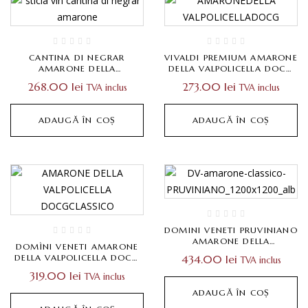
CANTINA DI NEGRAR
VIVALDI PREMIUM AMARONE
AMARONE DELLA
DELLA VALPOLICELLA DOCG
VALPOLICELLA DOCG
CLASSICO 0,75L
268.00
lei
273.00
lei
TVA inclus
TVA inclus
CLASSICO 0,75L
ADAUGĂ ÎN COȘ
ADAUGĂ ÎN COȘ
DOMINI VENETI PRUVINIANO
AMARONE DELLA
DOMÌNI VENETI AMARONE
VALPOLICELLA DOCG
DELLA VALPOLICELLA DOCG
434.00
lei
TVA inclus
CLASSICO0,75L
CLASSICO 0,75L
319.00
lei
TVA inclus
ADAUGĂ ÎN COȘ