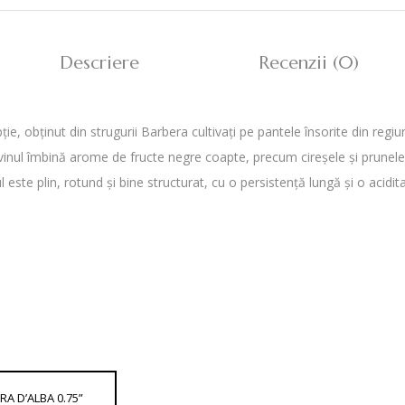
Descriere
Recenzii (0)
, obținut din strugurii Barbera cultivați pe pantele însorite din regiun
, vinul îmbină arome de fructe negre coapte, precum cireșele și prunele
ste plin, rotund și bine structurat, cu o persistență lungă și o aciditate 
A D’ALBA 0.75”