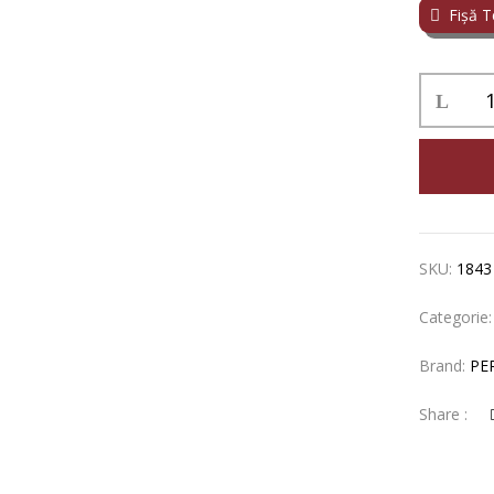
Fișă T
Cantitate
PERTINA
TERRAMA
BARBERA
D'ALBA
0.75
SKU:
1843
Categorie
Brand:
PE
Share :