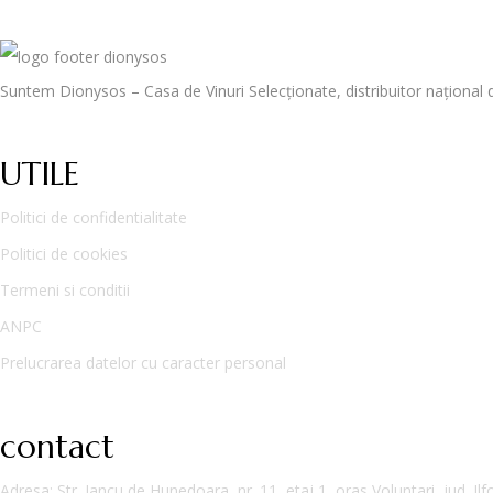
Suntem Dionysos – Casa de Vinuri Selecționate, distribuitor național d
UTILE
Politici de confidentialitate
Politici de cookies
Termeni si conditii
ANPC
Prelucrarea datelor cu caracter personal
contact
Adresa
: Str. Iancu de Hunedoara, nr. 11, etaj 1, oras Voluntari, jud. Ilf