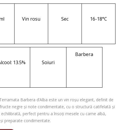
ml
Vin rosu
Sec
16-18°C
Barbera
Alcool: 13.5%
Soiuri
Terramata Barbera d’Alba este un vin roșu elegant, definit de
ructe negre și note condimentate, cu o structură catifelată și
e echilibrată, perfect pentru a însoți mesele cu carne albă,
 și preparate condimentate.