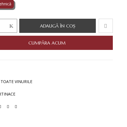
ehnică
ADAUGĂ ÎN COȘ
CE
TA
CUMPĂRA ACUM
:
TOATE VINURILE
RTINACE