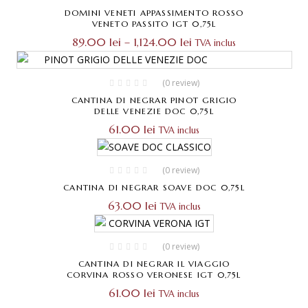
DOMINI VENETI APPASSIMENTO ROSSO
VENETO PASSITO IGT 0,75L
Interval
89.00
lei
–
1,124.00
lei
TVA inclus
de
prețuri:
89.00 lei
(0 review)
până
la
CANTINA DI NEGRAR PINOT GRIGIO
1,124.00 lei
DELLE VENEZIE DOC 0,75L
61.00
lei
TVA inclus
(0 review)
CANTINA DI NEGRAR SOAVE DOC 0,75L
63.00
lei
TVA inclus
(0 review)
CANTINA DI NEGRAR IL VIAGGIO
CORVINA ROSSO VERONESE IGT 0,75L
61.00
lei
TVA inclus