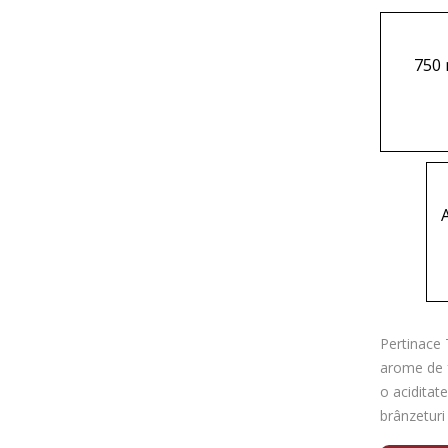
750 
Pertinace 
arome de f
o aciditat
brânzeturi