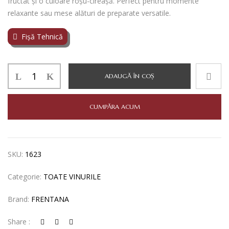
fructat și o culoare roșu-cireașă. Perfect pentru momente
relaxante sau mese alături de preparate versatile.
Fișă Tehnică
Cantitate
ADAUGĂ ÎN COȘ
FRENTANO
CERASUOLO
D'ABRUZZO
CUMPĂRA ACUM
DOC
0,75L
SKU:
1623
Categorie:
TOATE VINURILE
Brand:
FRENTANA
Share :