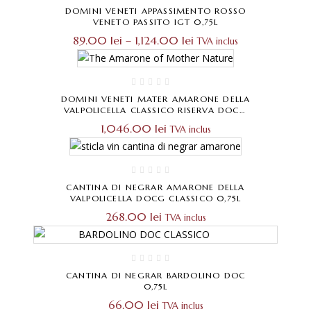
DOMINI VENETI APPASSIMENTO ROSSO
VENETO PASSITO IGT 0,75L
Interval
89.00
lei
–
1,124.00
lei
TVA inclus
de
prețuri:
89.00 lei
până
la
DOMINI VENETI MATER AMARONE DELLA
1,124.00 lei
VALPOLICELLA CLASSICO RISERVA DOCG
0,75L
1,046.00
lei
TVA inclus
CANTINA DI NEGRAR AMARONE DELLA
VALPOLICELLA DOCG CLASSICO 0,75L
268.00
lei
TVA inclus
CANTINA DI NEGRAR BARDOLINO DOC
0,75L
66.00
lei
TVA inclus