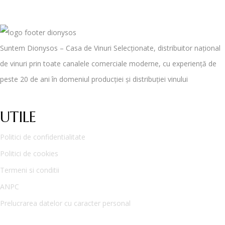
Suntem Dionysos – Casa de Vinuri Selecționate, distribuitor național
de vinuri prin toate canalele comerciale moderne, cu experiență de
peste 20 de ani în domeniul producției și distribuției vinului
UTILE
Politici de confidentialitate
Politici de cookies
Termeni si conditii
ANPC
Prelucrarea datelor cu caracter personal