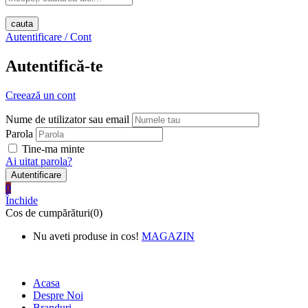
cauta
Autentificare / Cont
Autentifică-te
Creează un cont
Nume de utilizator sau email
Parola
Tine-ma minte
Ai uitat parola?
0
Închide
Cos de cumpărături(0)
Nu aveti produse in cos!
MAGAZIN
New Text 1 Shipping on All
Orders Over $75
Acasa
Despre Noi
Branduri