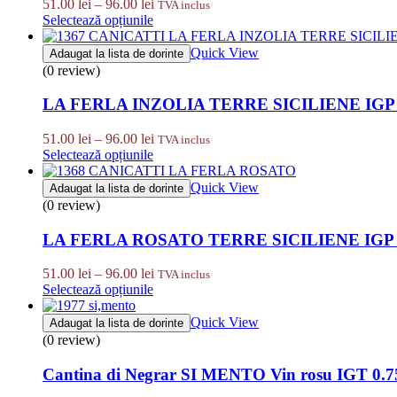
Interval
51.00
lei
–
96.00
lei
TVA inclus
de
Selectează opțiunile
prețuri:
51.00 lei
Quick View
Adaugat la lista de dorinte
până
(0 review)
la
96.00 lei
LA FERLA INZOLIA TERRE SICILIENE IGP 0
Interval
51.00
lei
–
96.00
lei
TVA inclus
de
Selectează opțiunile
prețuri:
51.00 lei
Quick View
Adaugat la lista de dorinte
până
(0 review)
la
96.00 lei
LA FERLA ROSATO TERRE SICILIENE IGP 0
Interval
51.00
lei
–
96.00
lei
TVA inclus
de
Selectează opțiunile
prețuri:
51.00 lei
Quick View
Adaugat la lista de dorinte
până
(0 review)
la
96.00 lei
Cantina di Negrar SI MENTO Vin rosu IGT 0.