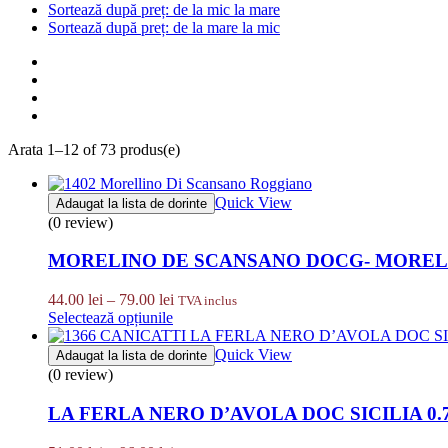
Sortează după preț: de la mic la mare
Sortează după preț: de la mare la mic
Arata 1–12 of 73 produs(e)
Quick View
Adaugat la lista de dorinte
(0 review)
MORELINO DE SCANSANO DOCG- MORELLI
Interval
44.00
lei
–
79.00
lei
TVA inclus
de
Selectează opțiunile
prețuri:
44.00 lei
Quick View
Adaugat la lista de dorinte
până
(0 review)
la
79.00 lei
LA FERLA NERO D’AVOLA DOC SICILIA 0.7