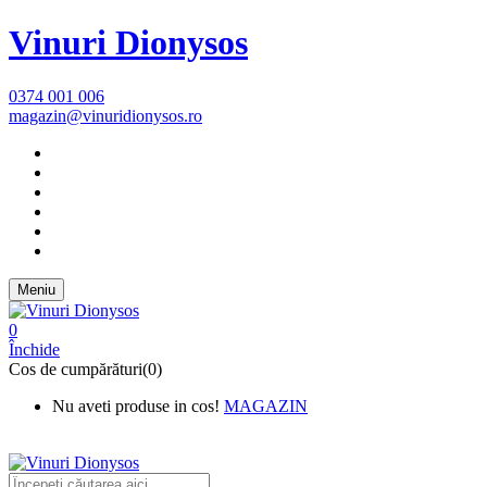
Vinuri Dionysos
0374 001 006
magazin@vinuridionysos.ro
Meniu
0
Închide
Cos de cumpărături(0)
Nu aveti produse in cos!
MAGAZIN
New Text 1 Shipping on All
Orders Over $75