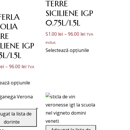
TERRE
SICILIENE IGP
FERLA
0.75L/1.5L
OLIA
Interval
51.00
lei
–
96.00
lei
RE
TVA
de
inclus
ILIENE IGP
prețuri:
Selectează opțiunile
5L/1.5L
51.00 lei
Interval
până
lei
–
96.00
lei
TVA
de
la
prețuri:
96.00 lei
ează opțiunile
51.00 lei
până
la
ugat la lista de
96.00 lei
dorinte