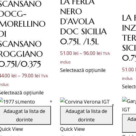
LA FERLA
SCANSANO
NERO
DOCG-
LA 
D’AVOLA
MORELLINO
INZ
DOC SICILIA
DI
TER
0.75L /1.5L
SCANSANO
SIC
ROGGIANO
Interval
51.00
lei
–
96.00
lei
TVA
0.7
de
0.75l/0.375
inclus
51.00
prețuri:
Selectează opțiunile
Interval
44.00
lei
–
79.00
lei
TVA
51.00 lei
inclus
de
nclus
Select
până
prețuri:
Selectează opțiunile
la
44.00 lei
96.00 lei
până
Adaugat la lista de
Adaugat la lista de
la
Ada
dorinte
dorinte
79.00 lei
Quick View
Quick View