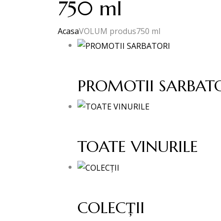
750 ml
Acasa
VOLUM produs
750 ml
PROMOTII SARBAT
TOATE VINURILE
COLECȚII